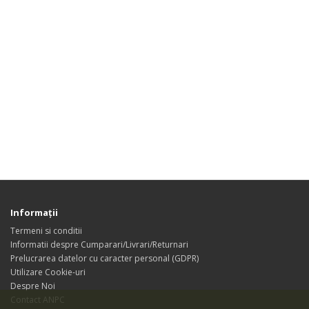
Informaţii
Termeni si conditii
Informatii despre Cumparari/Livrari/Returnari
Prelucrarea datelor cu caracter personal (GDPR)
Utilizare Cookie-uri
Despre Noi
Contact ANPC