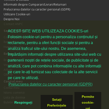
Informatii despre Cumparari/Livrari/Returnari
Prelucrarea datelor cu caracter personal (GDPR)
Utilizare Cookie-uri
Despre Noi
Contact ANPC
Servicii clienţi
ACEST SITE WEB UTILIZEAZA COOKIES-uri
Folosim cookie-uri pentru a personaliza conținutul și
Contactează-ne
Returnări
reclamele, pentru a oferi funcții sociale și pentru a
Harta site-ului
analiza traficul site-ului nostru. De asemenea,
Extra
împărtășim informații despre utilizarea site-ului web cu
Branduri
partenerii noștri de rețele sociale, de publicitate și de
Voucher cadou
analiză, care pot combina informațiile cu alte informații
Afiliaţi
pe care le-ați furnizat sau colectate de la alte servicii
Oferte
pe care le utilizați.
Contul meu
Prelucrarea datelor cu caracter personal (GDPR)
Contul meu
Istoric comenzi
Permite
Lista de dorințe
Setați
Buletin informativ
Respingeți
cookie-
Preferințele
uri