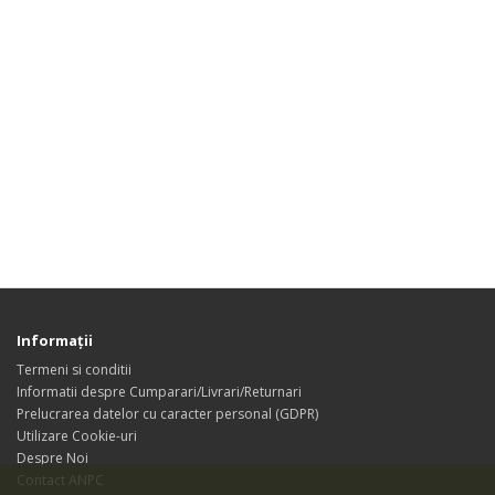
Informaţii
Termeni si conditii
Informatii despre Cumparari/Livrari/Returnari
Prelucrarea datelor cu caracter personal (GDPR)
Utilizare Cookie-uri
Despre Noi
Contact ANPC