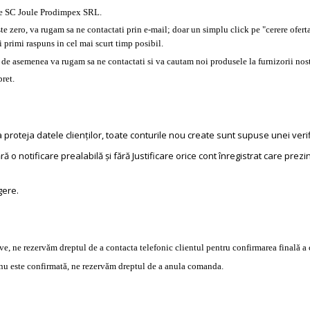
ile SC Joule Prodimpex SRL.
ste zero, va rugam sa ne contactati prin e-mail; doar un simplu click pe "cerere ofert
 primi raspuns in cel mai scurt timp posibil.
, de asemenea va rugam sa ne contactati si va cautam noi produsele la furnizorii nost
ret.
proteja datele clienților, toate conturile nou create sunt supuse unei verif
tificare prealabilă și fără Justificare orice cont înregistrat care prezint
gere.
, ne rezervăm dreptul de a contacta telefonic clientul pentru confirmarea finală a
u este confirmată, ne rezervăm dreptul de a anula comanda.