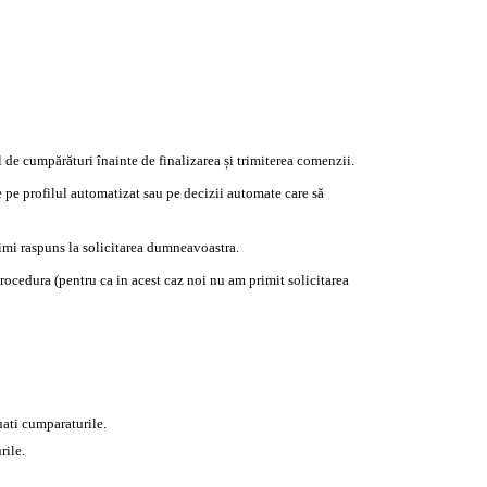
ul de cumpărături înainte de finalizarea și trimiterea comenzii.
 pe profilul automatizat sau pe decizii automate care să
primi raspuns la solicitarea dumneavoastra.
rocedura (pentru ca in acest caz noi nu am primit solicitarea
uati cumparaturile.
rile.