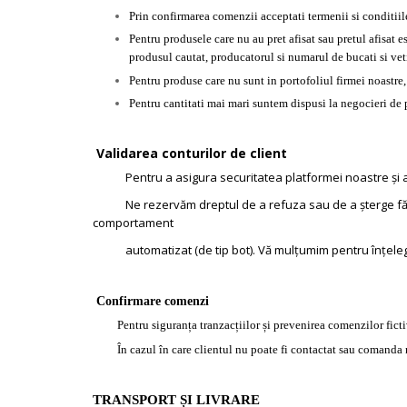
Prin confirmarea comenzii acceptati termenii si conditi
Pentru produsele care nu au pret afisat sau pretul afisat e
produsul cautat, producatorul si numarul de bucati si veti
Pentru produse care nu sunt in portofoliul firmei noastre
Pentru cantitati mai mari suntem dispusi la negocieri de p
Validarea conturilor de client
Pentru a asigura securitatea platformei noastre și a 
Ne rezervăm dreptul de a refuza sau de a șterge fără o no
comportament
automatizat (de tip bot). Vă mulțumim pentru înțele
Confirmare comenzi
Pentru siguranța tranzacțiilor și prevenirea comenzilor fictive
În cazul în care clientul nu poate fi contactat sau comanda n
TRANSPORT ȘI LIVRARE