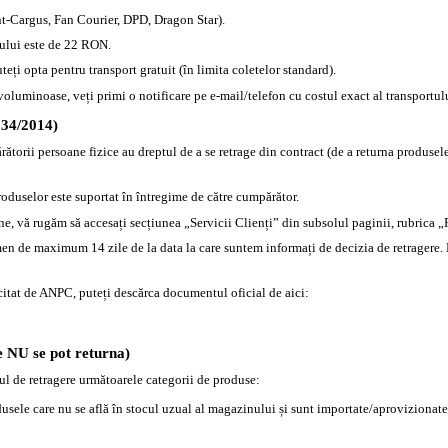
nt-Cargus, Fan Courier, DPD, Dragon Star).
tului este de 22 RON.
i opta pentru transport gratuit (în limita coletelor standard).
voluminoase, veți primi o notificare pe e-mail/telefon cu costul exact al transportul
4/2014)
orii persoane fizice au dreptul de a se retrage din contract (de a returna produsele)
produselor este suportat în întregime de către cumpărător.
ine, vă rugăm să accesați secțiunea „Servicii Clienți” din subsolul paginii, rubrica „
men de maximum 14 zile de la data la care suntem informați de decizia de retragere
licitat de ANPC, puteți descărca documentul oficial de aici:
 se pot returna)
ul de retragere următoarele categorii de produse:
usele care nu se află în stocul uzual al magazinului și sunt importate/aprovizionate s