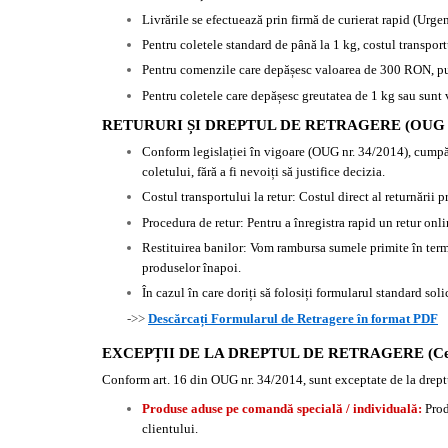
Livrările se efectuează prin firmă de
curierat rapid (Urge
Pentru coletele standard de până la 1 kg, costul transpor
Pentru comenzile care depășesc valoarea de 300 RON, puteț
Pentru coletele care depășesc greutatea de 1 kg sau sunt 
RETURURI ȘI DREPTUL DE RETRAGERE (OUG 3
Conform legislației în vigoare (OUG nr. 34/2014), cumpărăt
coletului, fără a fi nevoiți să justifice decizia.
Costul transportului la retur: Costul direct al returnării 
Procedura de retur: Pentru a înregistra rapid un retur onl
Restituirea banilor: Vom rambursa sumele primite în ter
produselor înapoi.
În cazul în care doriți să folosiți formularul standard so
->>
Descărcați Formularul de Retragere în format PDF
EXCEPȚII DE LA DREPTUL DE RETRAGERE (Ce NU
Conform art. 16 din OUG nr. 34/2014, sunt exceptate de la drept
Produse aduse pe comandă specială / individuală:
Prod
clientului.