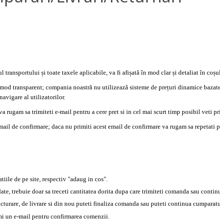
transportului și toate taxele aplicabile, va fi afișată în mod clar și detaliat în coș
în mod transparent; compania noastră nu utilizează sisteme de prețuri dinamice bazate
avigare al utilizatorilor.
 va rugam sa trimiteti e-mail pentru a cere pret si in cel mai scurt timp posibil veti 
ail de confirmare; daca nu primiti acest email de confirmare va rugam sa repetati p
tiile de pe site, respectiv "adaug in cos".
te, trebuie doar sa treceti cantitatea dorita dupa care trimiteti comanda sau contin
acturare, de livrare si din nou puteti finaliza comanda sau puteti continua cumparatu
imi un e-mail pentru confirmarea comenzii.