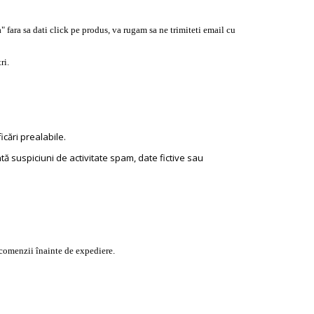
a" fara sa dati click pe produs, va rugam sa ne trimiteti email cu
ri.
icări prealabile.
ă suspiciuni de activitate spam, date fictive sau
 comenzii înainte de expediere.