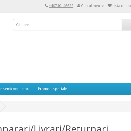
+40740146622
Contul meu
Lista de do
re semiconductori
Promotii speciale
parari/Livrari/Returnari