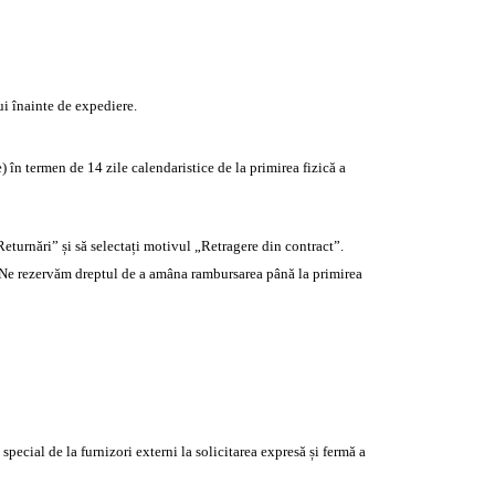
ui înainte de expediere.
 în termen de 14 zile calendaristice de la primirea fizică a
Returnări” și să selectați motivul „Retragere din contract”.
. Ne rezervăm dreptul de a amâna rambursarea până la primirea
pecial de la furnizori externi la solicitarea expresă și fermă a