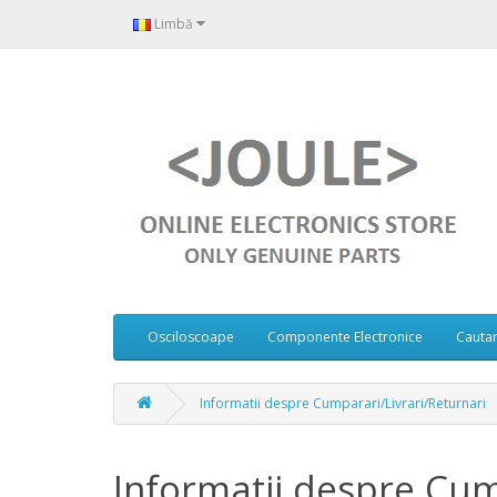
Limbă
Osciloscoape
Componente Electronice
Cauta
Informatii despre Cumparari/Livrari/Returnari
Informatii despre Cum