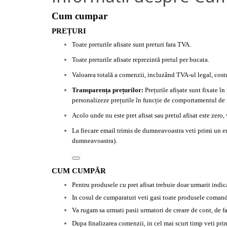
Cum cumpar
PREȚURI
Toate preturile afisate sunt preturi fara TVA.
Toate preturile afisate reprezintă pretul per bucata.
Valoarea totală a comenzii, incluzând TVA-ul legal, costul 
Transparența prețurilor:
Prețurile afișate sunt fixate 
personalizeze prețurile în funcție de comportamentul de n
Acolo unde nu este pret afisat sau pretul afisat este zero,
La fiecare email trimis de dumneavoastra veti primi un em
dumneavoast
ra).
CUM CUMPĂR
Pentru produsele cu pret afisat trebuie doar urmarit indica
In cosul de cumparaturi veti gasi toate produsele comanda
Va rugam sa urmati pasii urmatori de creare de cont, de f
Dupa finalizarea comenzii, in cel mai scurt timp veti pr