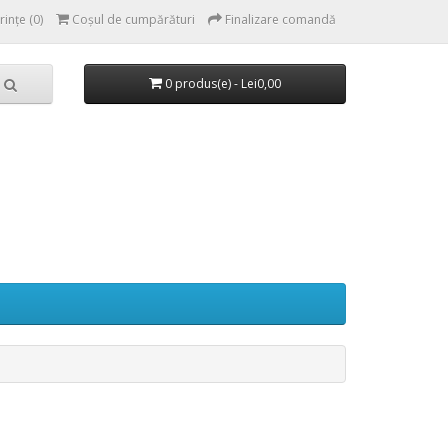
rințe (0)
Coşul de cumpărături
Finalizare comandă
0 produs(e) - Lei0,00