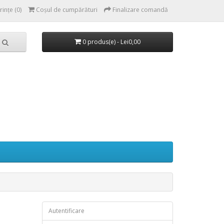
rințe (0)
Coşul de cumpărături
Finalizare comandă
0 produs(e) - Lei0,00
Autentificare