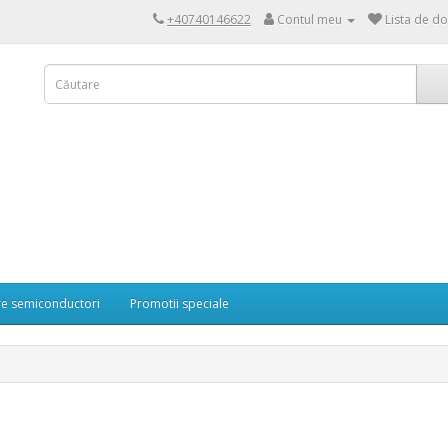
+40740146622
Contul meu
Lista de do
re semiconductori
Promotii speciale