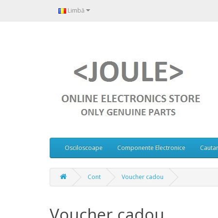
Limbă
Osciloscoape
Componente Electronice
Cauta
Cont
Voucher cadou
Voucher cadou