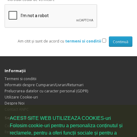
Am citit şi sunt de acord cu
termeni si conditii
Informaţii
Termeni si conditii
Informatii despre Cumparari/Livrari/Returnari
Prelucrarea datelor cu caracter personal (GDPR)
Utilizare Cookie-uri
Despre Noi
Contact ANPC
Servicii clienţi
ACEST SITE WEB UTILIZEAZA COOKIES-uri
Folosim cookie-uri pentru a personaliza conținutul și
Contactează-ne
Returnări
reclamele, pentru a oferi funcții sociale și pentru a